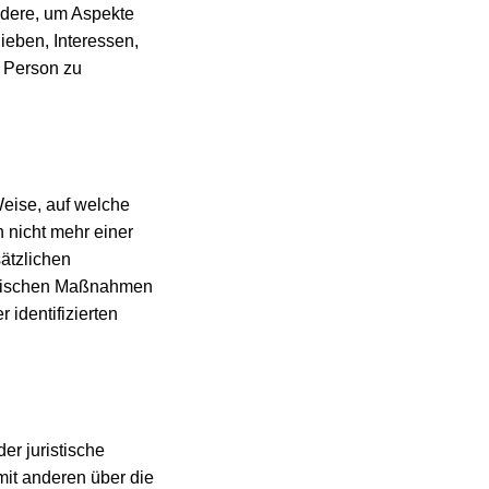
ndere, um Aspekte
lieben, Interessen,
n Person zu
eise, auf welche
 nicht mehr einer
ätzlichen
torischen Maßnahmen
 identifizierten
der juristische
mit anderen über die