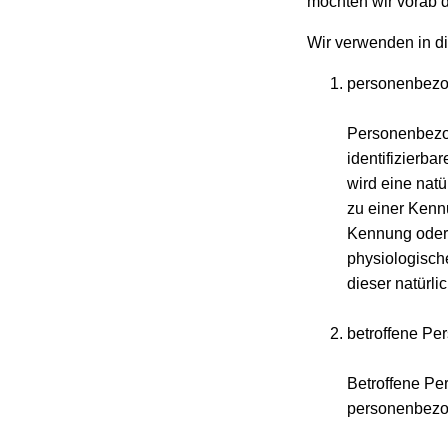
möchten wir vorab d
Wir verwenden in di
personenbezo
Personenbezoge
identifizierba
wird eine natü
zu einer Kenn
Kennung oder 
physiologische
dieser natürli
betroffene Pe
Betroffene Per
personenbezog