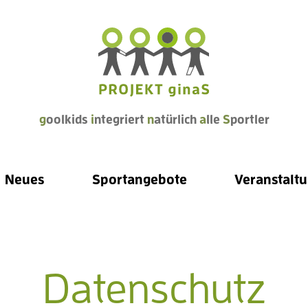
g
oolkids
i
ntegriert
n
atürlich
a
lle
S
portler
Neues
Sportangebote
Veranstalt
Datenschutz