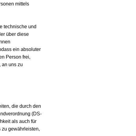
sonen mittels
che technische und
er über diese
önnen
odass ein absoluter
n Person frei,
, an uns zu
eiten, die durch den
undverordnung (DS-
keit als auch für
 zu gewährleisten,