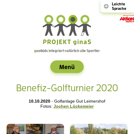
Leichte
Sprache
g
oolkids
i
ntegriert
n
atürlich
a
lle
S
portler
Menü
Benefiz-Golfturnier 2020
10.10.2020
- Golfanlage Gut Leimershof
Fotos:
Jochen Lückemeier