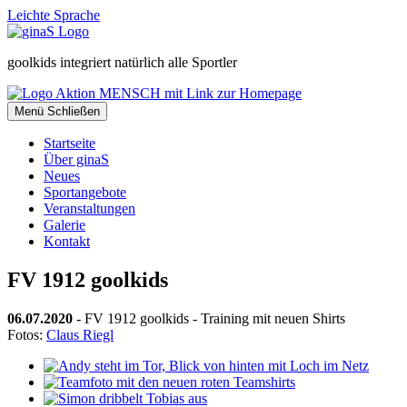
Leichte Sprache
g
oolkids
i
ntegriert
n
atürlich
a
lle
S
portler
Menü
Schließen
Startseite
Über ginaS
Neues
Sportangebote
Veranstaltungen
Galerie
Kontakt
FV 1912 goolkids
06.07.2020
- FV 1912 goolkids - Training mit neuen Shirts
Fotos:
Claus Riegl