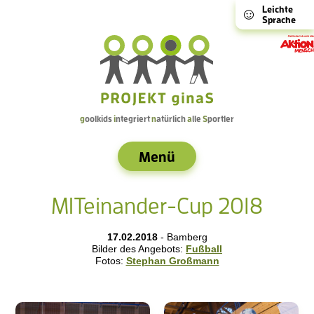
Leichte
Sprache
g
oolkids
i
ntegriert
n
atürlich
a
lle
S
portler
Menü
MITeinander-Cup 2018
17.02.2018
- Bamberg
Bilder des Angebots:
Fußball
Fotos:
Stephan Großmann