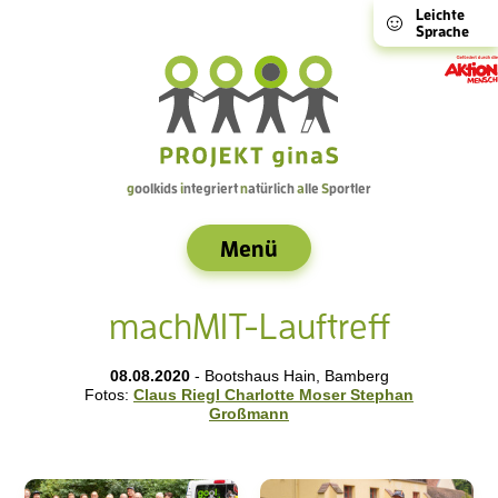
Leichte
Sprache
g
oolkids
i
ntegriert
n
atürlich
a
lle
S
portler
Menü
machMIT-Lauftreff
08.08.2020
- Bootshaus Hain, Bamberg
Fotos:
Claus Riegl
Charlotte Moser
Stephan
Großmann