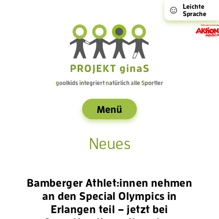
Leichte
Sprache
g
oolkids
i
ntegriert
n
atürlich
a
lle
S
portler
Menü
Neues
Bamberger Athlet:innen nehmen
an den Special Olympics in
Erlangen teil – jetzt bei