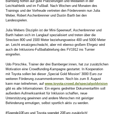
Bamberg hoffen auf gute Platzierungen und Medaillen in der
Leichtathletik und im Fußball. Nach Wochen und Monaten des
Trainings und der Vorfreude vertreten den Förderverein nun Julia
Weber, Robert Aschenbrenner und Dustin Barth bei den
Landesspielen.
Julia Webers Disziplin ist der Mini-Speerwurf, Aschenbrenner und
Barth haben sich im Langlauf spezialisiert und treten über die
Strecken 800 und 1500 Meter beziehungsweise 400 und 5000 Meter
an. Leicht ersatzgeschwächt, aber mit ebenso großem Ehrgeiz wird
auch die Inklusions-Fußballabteilung des FV1912 ins Turnier
eingreifen.
Udo Pörschke, Trainer der drei Bamberger:innen, hat zur zusätzlichen
Motivation eine Crowdfunding-Kampagne gestartet. In Kooperation
mit Toyota sollen bei dieser „Special Gold Mission“ 3000 Euro zur
weiteren Förderung zusammenkommen. Noch bis zum 8. August
kann man teilnehmen, auf
www.toyota-crowd.de/specialgoldvision
gibt es alle Informationen. Ein eigens gedrehter Dokumentarfilm soll
außerdem Aufmerksamkeit für Inklusion schaffen, neue
Unterstützung gewinnen und andere Menschen mit geistiger
Behinderung ermutigen, selbst sportlich aktiv zu werden.
#Spende10Euro und Toyota spendet 20Euro zusätzlich!