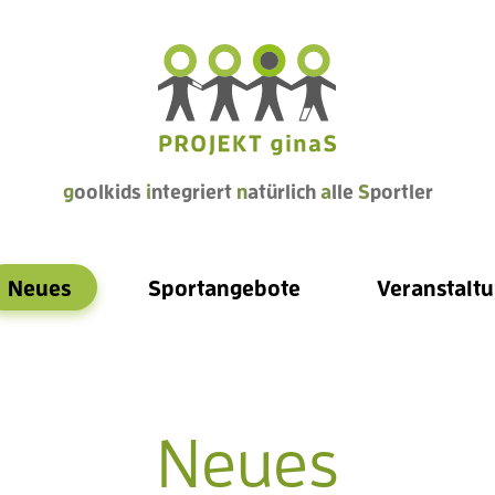
g
oolkids
i
ntegriert
n
atürlich
a
lle
S
portler
Neues
Sportangebote
Veranstalt
Neues