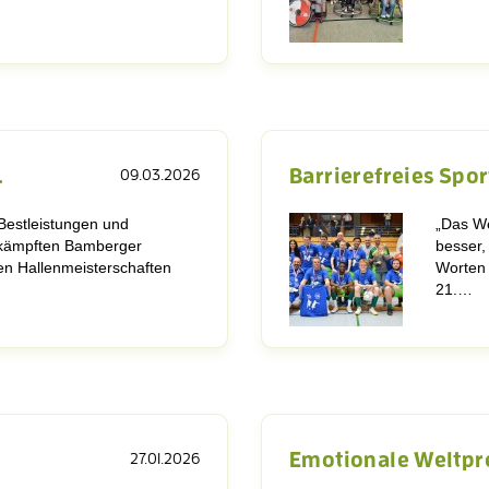
…
Barrierefreies Spo
09.03.2026
 Bestleistungen und
„Das Wet
 kämpften Bamberger
besser,
en Hallenmeisterschaften
Worten
21.…
…
Emotionale Weltpr
27.01.2026