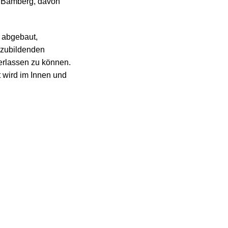
n Bamberg, davon
 abgebaut,
szubildenden
erlassen zu können.
t wird im Innen und