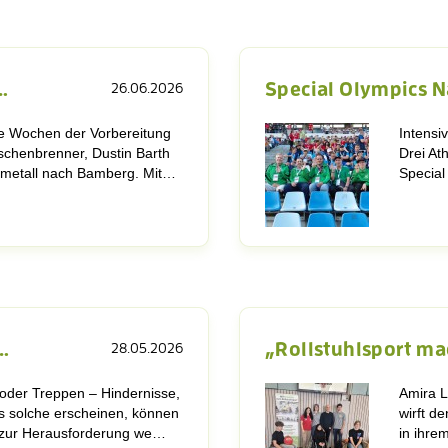
…
Special Olympics N
26.06.2026
ie Wochen der Vorbereitung
Intensi
schenbrenner, Dustin Barth
Drei At
elmetall nach Bamberg. Mit…
Special
…
„Rollstuhlsport ma
28.05.2026
e oder Treppen – Hindernisse,
Amira L
s solche erscheinen, können
wirft de
l zur Herausforderung we…
in ihre